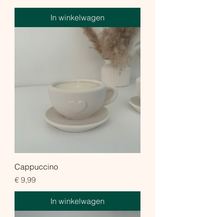
In winkelwagen
Cappuccino
Prijs
€ 9,99
In winkelwagen