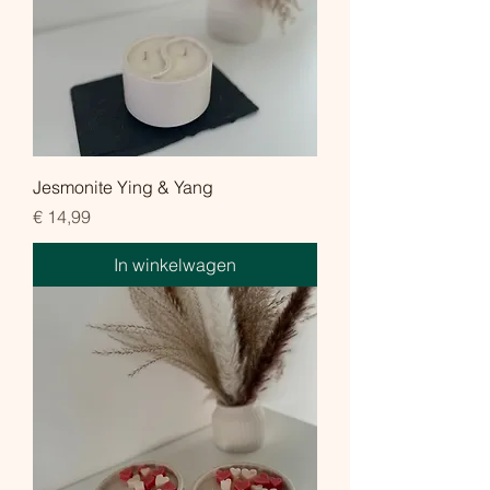
Jesmonite Ying & Yang
Prijs
€ 14,99
In winkelwagen