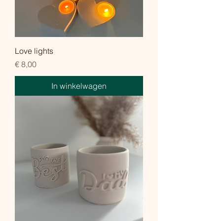
Love lights
Prijs
€ 8,00
In winkelwagen