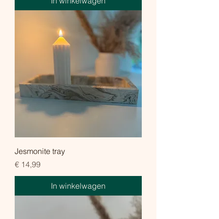
In winkelwagen
Jesmonite tray
Prijs
€ 14,99
In winkelwagen