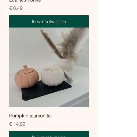
Prijs
€ 8,49
In winkelwagen
Pumpkin jesmonite
Prijs
€ 14,99