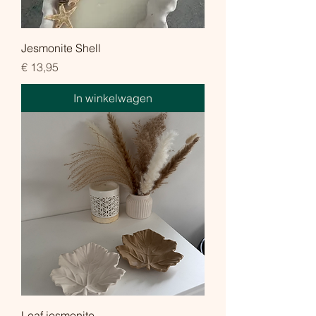
Jesmonite Shell
Prijs
€ 13,95
In winkelwagen
Leaf jesmonite