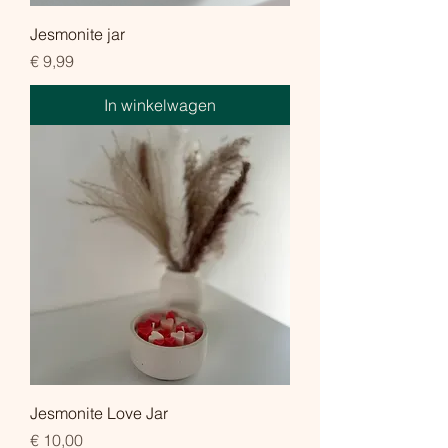
Jesmonite jar
Prijs
€ 9,99
In winkelwagen
Jesmonite Love Jar
Prijs
€ 10,00