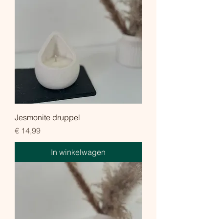
Jesmonite druppel
Prijs
€ 14,99
In winkelwagen