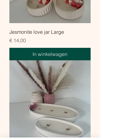
Jesmonite love jar Large
Prijs
€ 14,00
In winkelwagen