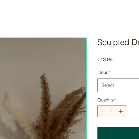
Sculpted D
Price
€13.99
Kleur
*
Select
Quantity
*