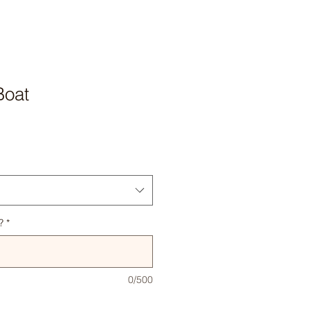
Boat
?
*
0/500